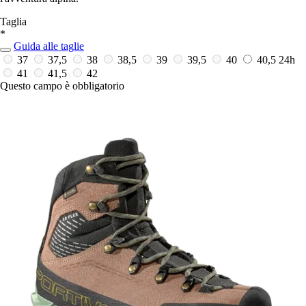
Taglia
*
Guida alle taglie
37
37,5
38
38,5
39
39,5
40
40,5
24h
41
41,5
42
Questo campo è obbligatorio