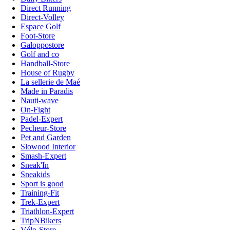
Direct Running
Direct-Volley
Espace Golf
Foot-Store
Galoppostore
Golf and co
Handball-Store
House of Rugby
La sellerie de Maé
Made in Paradis
Nauti-wave
On-Fight
Padel-Expert
Pecheur-Store
Pet and Garden
Slowood Interior
Smash-Expert
Sneak'In
Sneakids
Sport is good
Training-Fit
Trek-Expert
Triathlon-Expert
TripNBikers
Vélo-Store