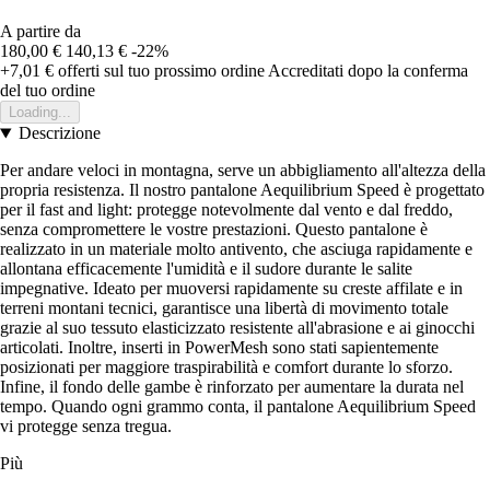
A partire da
180,00 €
140,13 €
-22%
+7,01 €
offerti sul tuo prossimo ordine
Accreditati dopo la conferma
del tuo ordine
Loading...
Descrizione
Per andare veloci in montagna, serve un abbigliamento all'altezza della
propria resistenza. Il nostro pantalone Aequilibrium Speed è progettato
per il fast and light: protegge notevolmente dal vento e dal freddo,
senza compromettere le vostre prestazioni. Questo pantalone è
realizzato in un materiale molto antivento, che asciuga rapidamente e
allontana efficacemente l'umidità e il sudore durante le salite
impegnative. Ideato per muoversi rapidamente su creste affilate e in
terreni montani tecnici, garantisce una libertà di movimento totale
grazie al suo tessuto elasticizzato resistente all'abrasione e ai ginocchi
articolati. Inoltre, inserti in PowerMesh sono stati sapientemente
posizionati per maggiore traspirabilità e comfort durante lo sforzo.
Infine, il fondo delle gambe è rinforzato per aumentare la durata nel
tempo. Quando ogni grammo conta, il pantalone Aequilibrium Speed
vi protegge senza tregua.
Più