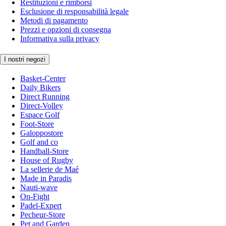
Restituzioni e rimborsi
Esclusione di responsabilità legale
Metodi di pagamento
Prezzi e opzioni di consegna
Informativa sulla privacy
I nostri negozi
Basket-Center
Daily Bikers
Direct Running
Direct-Volley
Espace Golf
Foot-Store
Galoppostore
Golf and co
Handball-Store
House of Rugby
La sellerie de Maé
Made in Paradis
Nauti-wave
On-Fight
Padel-Expert
Pecheur-Store
Pet and Garden