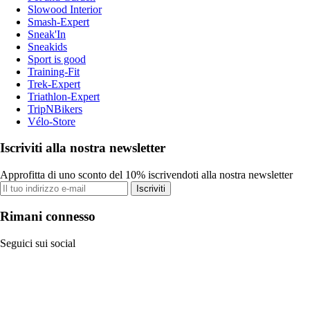
Slowood Interior
Smash-Expert
Sneak'In
Sneakids
Sport is good
Training-Fit
Trek-Expert
Triathlon-Expert
TripNBikers
Vélo-Store
Iscriviti alla nostra newsletter
Approfitta di uno sconto del 10% iscrivendoti alla nostra newsletter
Iscriviti
Rimani connesso
Seguici sui social