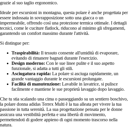
grazie al suo taglio ergonomico.
Ideale per escursioni in montagna, questa polare è anche progettata per
essere indossata in sovrapposizione sotto una giacca o un
impermeabile, offrendo così una protezione termica ottimale. I dettagli
tecnici, come le cuciture flatlock, riducono al minimo gli sfregamenti,
garantendo un comfort massimo durante l'attività.
Si distingue per:
Traspirabilità:
Il tessuto consente all'umidità di evaporare,
evitando di rimanere bagnati durante l'esercizio.
Design moderno:
Con le sue linee pulite e il suo aspetto
funzionale, si adatta a tutti gli stili.
Asciugatura rapida:
La polare si asciuga rapidamente, un
grande vantaggio durante le escursioni prolungate.
Facilità di manutenzione:
Lavabile in lavatrice, si pulisce
facilmente e mantiene le sue proprietà lavaggio dopo lavaggio.
Che tu stia scalando una cima o passeggiando su un sentiero boschivo,
la polare donna adidas Terrex Multi è la tua alleata per vivere la tua
passione in tutta serenità. La sua progettazione pensata per le donne
assicura una vestibilità perfetta e una libertà di movimento,
permettendoti di godere appieno di ogni momento trascorso nella
natura.