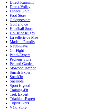
Direct Running
Direct-Volley
Espace Golf
Foot-Store
Galoppostore
Golf and co
Handball-Store
House of Rugby
La sellerie de Maé
Made in Paradis
Nauti-wave
On-Fight
Padel-Expert
Pecheur-Store
Pet and Garden
Slowood Interior
Smash-Expert
Sneak'In
Sneakids
Sport is good
Training-Fit
Trek-Expert
Triathlon-Expert
TripNBikers
Vélo-Store