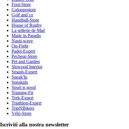
Foot-Store
Galoppostore
Golf and co
Handball-Store
House of Rugby
La sellerie de Maé
Made in Paradis
Nauti-wave
On-Fight
Padel-Expert
Pecheur-Store
Pet and Garden
Slowood Interior
Smash-Expert
Sneak'In
Sneakids
Sport is good
Training-Fit
Trek-Expert
Triathlon-Expert
TripNBikers
Vélo-Store
Iscriviti alla nostra newsletter