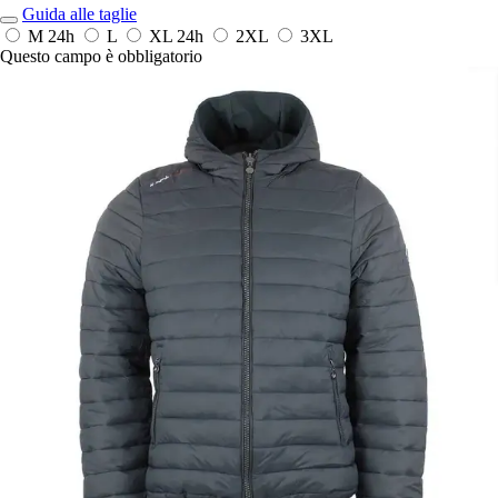
Guida alle taglie
M
24h
L
XL
24h
2XL
3XL
Questo campo è obbligatorio