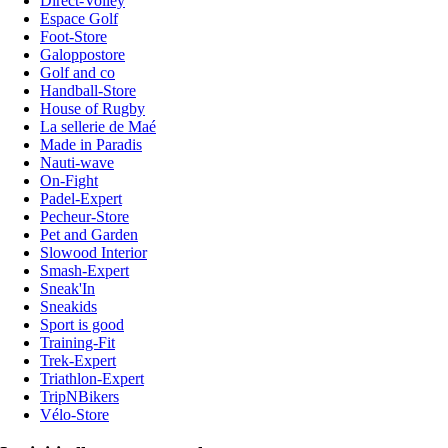
Direct-Volley
Espace Golf
Foot-Store
Galoppostore
Golf and co
Handball-Store
House of Rugby
La sellerie de Maé
Made in Paradis
Nauti-wave
On-Fight
Padel-Expert
Pecheur-Store
Pet and Garden
Slowood Interior
Smash-Expert
Sneak'In
Sneakids
Sport is good
Training-Fit
Trek-Expert
Triathlon-Expert
TripNBikers
Vélo-Store