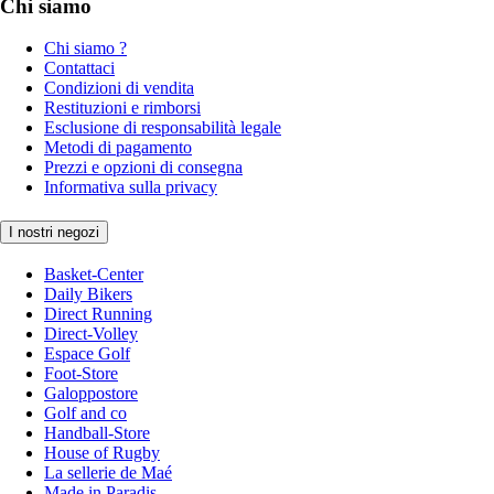
Chi siamo
Chi siamo ?
Contattaci
Condizioni di vendita
Restituzioni e rimborsi
Esclusione di responsabilità legale
Metodi di pagamento
Prezzi e opzioni di consegna
Informativa sulla privacy
I nostri negozi
Basket-Center
Daily Bikers
Direct Running
Direct-Volley
Espace Golf
Foot-Store
Galoppostore
Golf and co
Handball-Store
House of Rugby
La sellerie de Maé
Made in Paradis