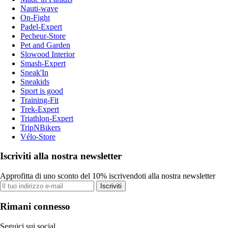
Nauti-wave
On-Fight
Padel-Expert
Pecheur-Store
Pet and Garden
Slowood Interior
Smash-Expert
Sneak'In
Sneakids
Sport is good
Training-Fit
Trek-Expert
Triathlon-Expert
TripNBikers
Vélo-Store
Iscriviti alla nostra newsletter
Approfitta di uno sconto del 10% iscrivendoti alla nostra newsletter
Iscriviti
Rimani connesso
Seguici sui social