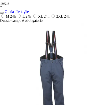
Taglia
*
Guida alle taglie
M
24h
L
24h
XL
24h
2XL
24h
Questo campo è obbligatorio