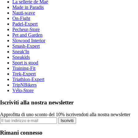
La sellerie de Maé
Made in Paradis
Nauti-wave
On-Fight
Padel-Expert
Pecheur-Store
Pet and Garden
Slowood Interior
Smash-Expert
Sneak'In
Sneakids
Sport is good
Training-Fit
Trek-Expert
Triathlon-Expert
TripNBikers
Vélo-Store
Iscriviti alla nostra newsletter
Approfitta di uno sconto del 10% iscrivendoti alla nostra newsletter
Iscriviti
Rimani connesso