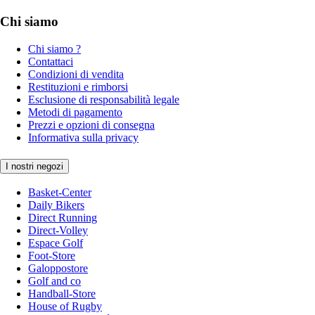
Chi siamo
Chi siamo ?
Contattaci
Condizioni di vendita
Restituzioni e rimborsi
Esclusione di responsabilità legale
Metodi di pagamento
Prezzi e opzioni di consegna
Informativa sulla privacy
I nostri negozi
Basket-Center
Daily Bikers
Direct Running
Direct-Volley
Espace Golf
Foot-Store
Galoppostore
Golf and co
Handball-Store
House of Rugby