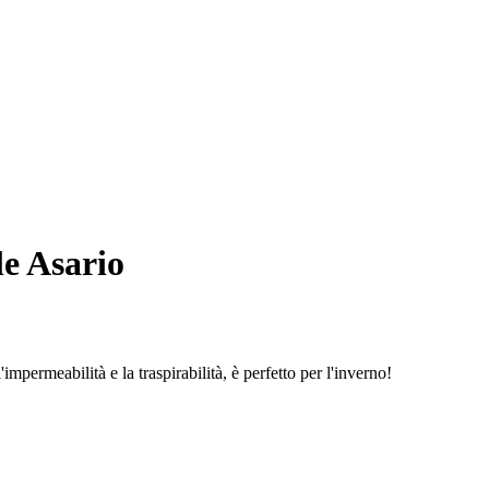
e Asario
mpermeabilità e la traspirabilità, è perfetto per l'inverno!