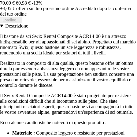
70,00 €
60,98 €
-13%
+3,05 €
offerti sul tuo prossimo ordine
Accreditati dopo la conferma
del tuo ordine
Loading...
Descrizione
Il bastone da sci Swix Rental Composite ACR14-00 è un attrezzo
indispensabile per gli appassionati di sci alpino. Progettato dal marchio
rinomato Swix, questo bastone unisce leggerezza e robustezza,
rendendolo una scelta ideale per sciatori di tutti i livelli.
Realizzato in composito di alta qualità, questo bastone offre un'ottima
durata pur essendo abbastanza leggero da non appesantire le vostre
prestazioni sulle piste. La sua progettazione ben studiata consente una
presa confortevole, essenziale per massimizzare il vostro equilibrio e
controllo durante le discese.
Il Swix Rental Composite ACR14-00 è stato progettato per resistere
alle condizioni difficili che si incontrano sulle piste. Che siate
principianti o sciatori esperti, questo bastone vi accompagnerà in tutte
le vostre avventure alpine, garantendovi un'esperienza di sci ottimale.
Ecco alcune caratteristiche notevoli di questo prodotto :
Materiale :
Composito leggero e resistente per prestazioni