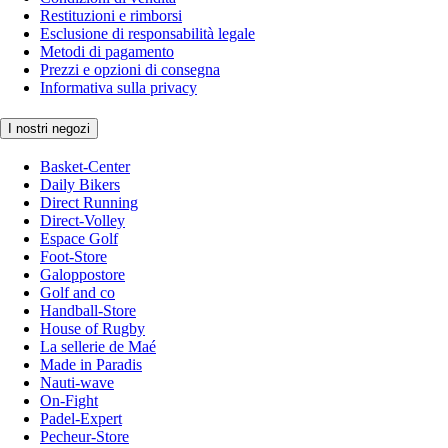
Restituzioni e rimborsi
Esclusione di responsabilità legale
Metodi di pagamento
Prezzi e opzioni di consegna
Informativa sulla privacy
I nostri negozi
Basket-Center
Daily Bikers
Direct Running
Direct-Volley
Espace Golf
Foot-Store
Galoppostore
Golf and co
Handball-Store
House of Rugby
La sellerie de Maé
Made in Paradis
Nauti-wave
On-Fight
Padel-Expert
Pecheur-Store