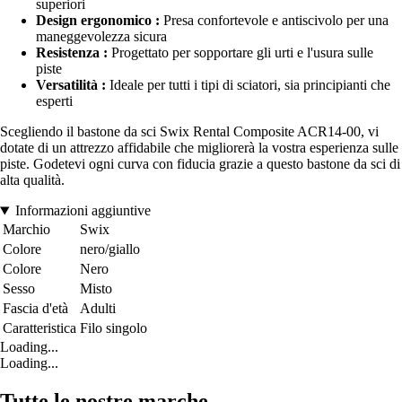
superiori
Design ergonomico :
Presa confortevole e antiscivolo per una
maneggevolezza sicura
Resistenza :
Progettato per sopportare gli urti e l'usura sulle
piste
Versatilità :
Ideale per tutti i tipi di sciatori, sia principianti che
esperti
Scegliendo il bastone da sci Swix Rental Composite ACR14-00, vi
dotate di un attrezzo affidabile che migliorerà la vostra esperienza sulle
piste. Godetevi ogni curva con fiducia grazie a questo bastone da sci di
alta qualità.
Informazioni aggiuntive
Marchio
Swix
Colore
nero/giallo
Colore
Nero
Sesso
Misto
Fascia d'età
Adulti
Caratteristica
Filo singolo
Loading...
Loading...
Tutte le nostre marche