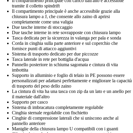
Il compartimento principale con carico dall'alto è accessibile
tramite il colletto spindrift
Il compartimento principale è anche accessibile grazie alla
chiusura lampo a J, che consente allo zaino di aprirsi
completamente come una valigia
Due tasche interne di stoccaggio
Due tasche interne in rete sovrapposte con chiusura lampo
Tasca dedicata per la sicurezza in valanga per pala e sonda
Corda in cinghia sulla parte anteriore e sul coperchio che
fornisce punti di attacco aggiuntivi
Sistema di trasporto dedicato per due piccozze
Tasca laterale in rete per bottiglia d'acqua
Pannello posteriore in schiuma sagomata e cintura di vita
imbottita
Supporto in alluminio e foglio di telaio in PE possono essere
personalizzati per adattarsi perfettamente e migliorare la capacità
di trasporto del peso dello zaino
La cintura di vita ha una tasca con zip da un lato e un anello per
il materiale dall'altro
Supporto per casco
Sistema di imbracatura completamente regolabile
Cinghia sternale regolabile con fischietto
Cinghie di compressione laterali che si uniscono anche al
pannello anteriore
Maniglie della chiusura lampo U compatibili con i guanti