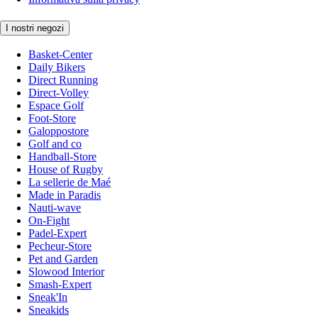
I nostri negozi
Basket-Center
Daily Bikers
Direct Running
Direct-Volley
Espace Golf
Foot-Store
Galoppostore
Golf and co
Handball-Store
House of Rugby
La sellerie de Maé
Made in Paradis
Nauti-wave
On-Fight
Padel-Expert
Pecheur-Store
Pet and Garden
Slowood Interior
Smash-Expert
Sneak'In
Sneakids