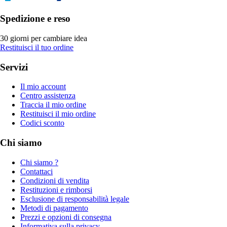
Spedizione e reso
30 giorni per cambiare idea
Restituisci il tuo ordine
Servizi
Il mio account
Centro assistenza
Traccia il mio ordine
Restituisci il mio ordine
Codici sconto
Chi siamo
Chi siamo ?
Contattaci
Condizioni di vendita
Restituzioni e rimborsi
Esclusione di responsabilità legale
Metodi di pagamento
Prezzi e opzioni di consegna
Informativa sulla privacy