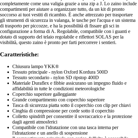
completamente come una valigia grazie a una zip a J. Lo zaino include
compartimenti per aiutare a organizzare tutto, da un kit di pronto
soccorso ai tuoi vestiti di ricambio. È anche attrezzato per trasportare
gli strumenti di sicurezza in valanga, le tasche per l'acqua e un sistema
di trasporto per piccozze, e ha la possibilità di fissare gli sci in
configurazione a forma di A. Regolabile, compatibile con i guanti e
dotato di supporto del telaio regolabile e riflettori SOLAS per la
visibilità, questo zaino è pronto per farti percorrere i sentieri.
Caratteristiche:
Chiusura lampo YKK®
Tessuto principale - nylon Oxford Kordura 500D
Tessuto secondario - nylon SD ripstop 400D
Materiale Duraflex e fibbie assicurano un impegno fluido e
affidabilità in tutte le condizioni meteorologiche
Coperchio superiore galleggiante
Grande compartimento con coperchio superiore
Tasca di sicurezza piatta sotto il coperchio con clip per chiavi
Cinghia di compressione per corde sotto il coperchio
Colletto spindrift per consentire il sovraccarico e la protezione
dagli agenti atmosferici
Compatibile con l'idratazione con una tasca interna per
l'idratazione e un anello di sospensione