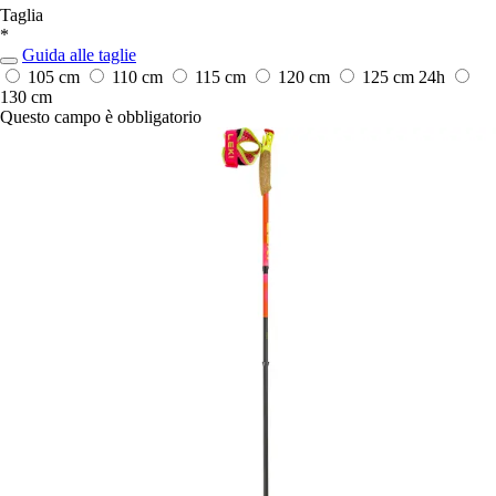
Taglia
*
Guida alle taglie
105 cm
110 cm
115 cm
120 cm
125 cm
24h
130 cm
Questo campo è obbligatorio