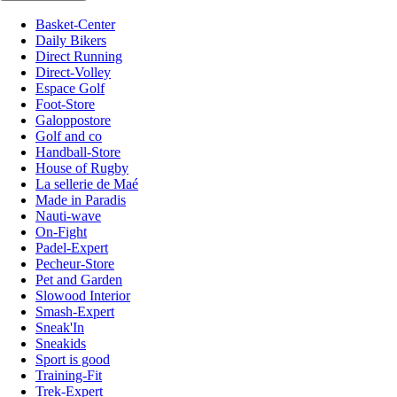
Basket-Center
Daily Bikers
Direct Running
Direct-Volley
Espace Golf
Foot-Store
Galoppostore
Golf and co
Handball-Store
House of Rugby
La sellerie de Maé
Made in Paradis
Nauti-wave
On-Fight
Padel-Expert
Pecheur-Store
Pet and Garden
Slowood Interior
Smash-Expert
Sneak'In
Sneakids
Sport is good
Training-Fit
Trek-Expert